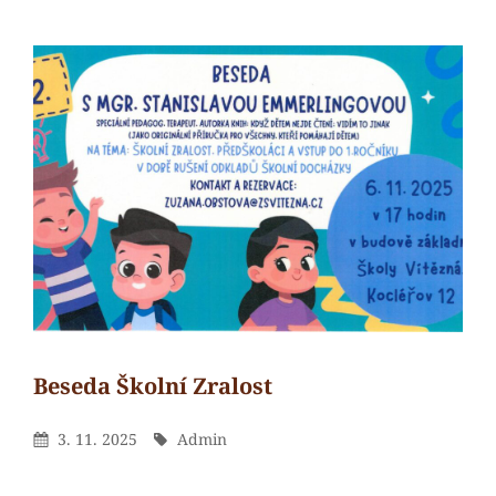
Beseda Školní Zralost
Admin
By
Posted
By
3. 11. 2025
Admin
On