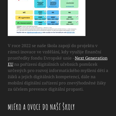
V roce 2022 se naše škola zapojí do projektu v
rámci inovace ve vzdělání, kdy využije finanční
prostředky fondu Evropské unie –
Next Generation
EU
na pořízení digitálních učebních pomůcek
určených pro rozvoj informatického myšlení dětí a
žáků a jejich digitálních kompetencí, dále na
mobilní digitální zařízení pro znevýhodněné žáky
za účelem prevence digitální propasti.
MLÉKO A OVOCE DO NAŠÍ ŠKOLY