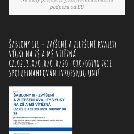
podpora od EU.
ŠABLONY III – ZVÝŠENÍ A ZLEPŠENÍ KVALITY
VÝUKY NA ZŠ A MŠ VÍTĚZNÁ
CZ.02.3.X/0.0/0.0/20_080/00198 76JE
SPOLUFINANCOVÁN EVROPSKOU UNIÍ.