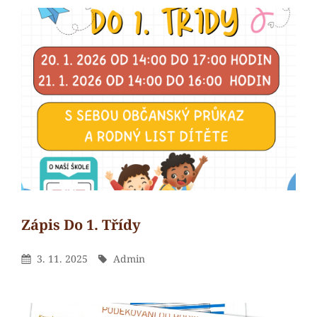
Zápis Do 1. Třídy
Admin
By
Posted
By
3. 11. 2025
Admin
On