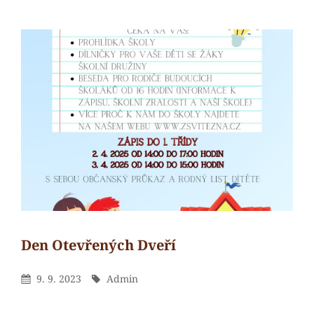
Den Otevřených Dveří
Admin
By
Posted
By
9. 9. 2023
Admin
On