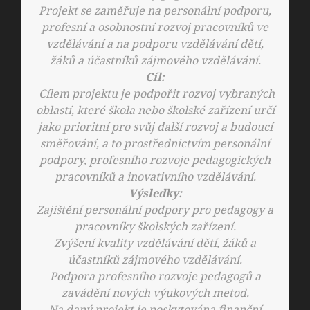
Projekt se zaměřuje na personální podporu,
profesní a osobnostní rozvoj pracovníků ve
vzdělávání a na podporu vzdělávání dětí,
žáků a účastníků zájmového vzdělávání.
Cíl:
Cílem projektu je podpořit rozvoj vybraných
oblastí, které škola nebo školské zařízení určí
jako prioritní pro svůj další rozvoj a budoucí
směřování, a to prostřednictvím personální
podpory, profesního rozvoje pedagogických
pracovníků a inovativního vzdělávání.
Výsledky:
Zajištění personální podpory pro pedagogy a
pracovníky školských zařízení.
Zvýšení kvality vzdělávání dětí, žáků a
účastníků zájmového vzdělávání.
Podpora profesního rozvoje pedagogů a
zavádění nových výukových metod.
Na daný projekt je poskytována finanční