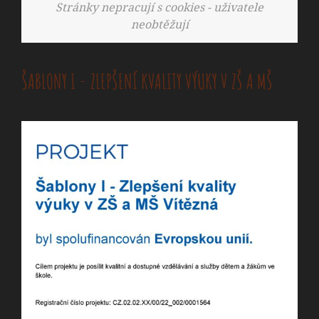
Stránky nepracují s cookies - uživatele
neobtěžují
ŠABLONY I - ZLEPŠENÍ KVALITY VÝUKY V ZŠ A MŠ