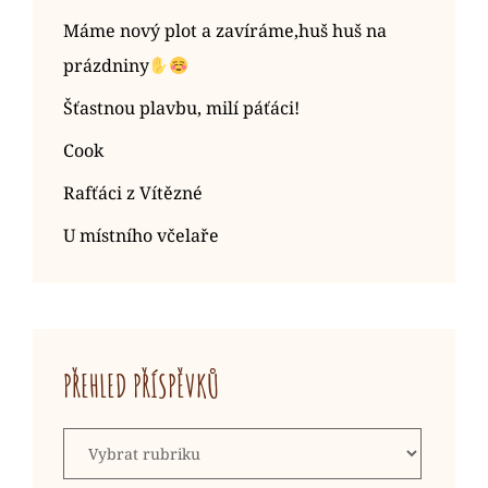
Máme nový plot a zavíráme,huš huš na
prázdniny
Šťastnou plavbu, milí páťáci!
Cook
Rafťáci z Vítězné
U místního včelaře
PŘEHLED PŘÍSPĚVKŮ
Přehled
příspěvků