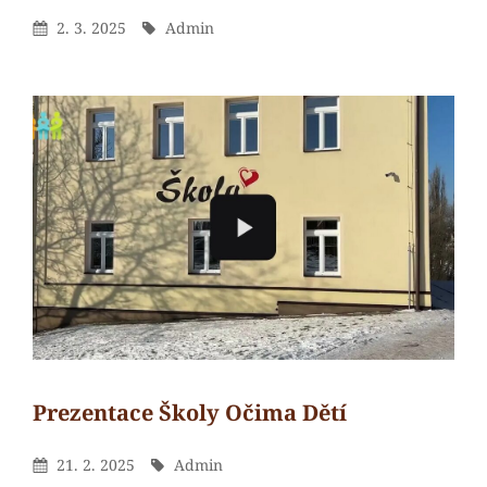
Admin
By
Posted
By
2. 3. 2025
Admin
On
Prezentace Školy Očima Dětí
Admin
By
Posted
By
21. 2. 2025
Admin
On