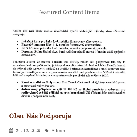
Featured Content Items
Obec Nás Podporuje
Admin
By
Posted
By
29. 12. 2025
Admin
On