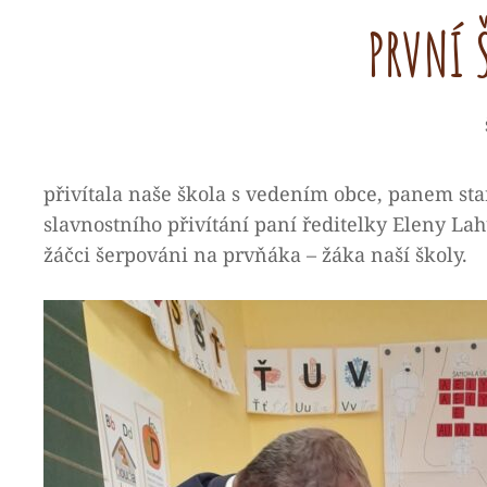
PRVNÍ 
přivítala naše škola s vedením obce, panem s
slavnostního přivítání paní ředitelky Eleny La
žáčci šerpováni na prvňáka – žáka naší školy.