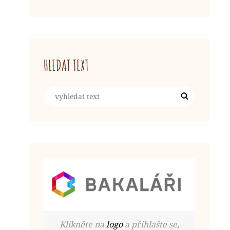
HLEDAT TEXT
Search
Search
for:
Klikněte na
logo
a přihlašte se,