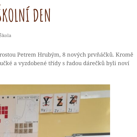
ŠKOLNÍ DEN
Admin
By
Categories
Škola
tarostou Petrem Hrubým, 8 nových prvňáčků. Kromě
hučké a vyzdobené třídy s řadou dárečků byli noví