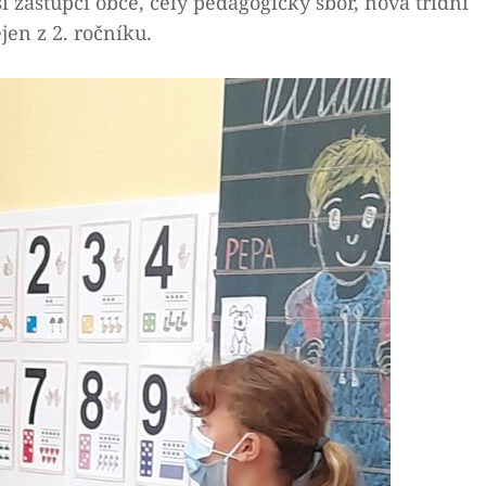
lší zástupci obce, celý pedagogický sbor, nová třídní
jen z 2. ročníku.