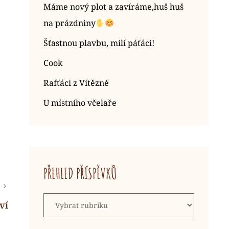
Máme nový plot a zavíráme,huš huš
na prázdniny
Šťastnou plavbu, milí páťáci!
Cook
Rafťáci z Vítězné
U místního včelaře
PŘEHLED PŘÍSPĚVKŮ
Přehled
ví
příspěvků