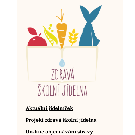
Aktuální jídelníček
Projekt zdravá školní jídelna
On-line objednávání stravy