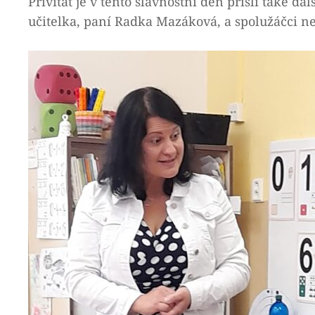
Přivítat je v tento slavnostní den přišli také da
učitelka, paní Radka Mazáková, a spolužáčci ne