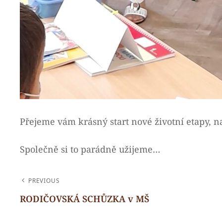
Přejeme vám krásný start nové životní etapy, naš
Společně si to parádně užijeme…
NAVIGACE
PREVIOUS
PRO
RODIČOVSKÁ SCHŮZKA v MŠ
Previous