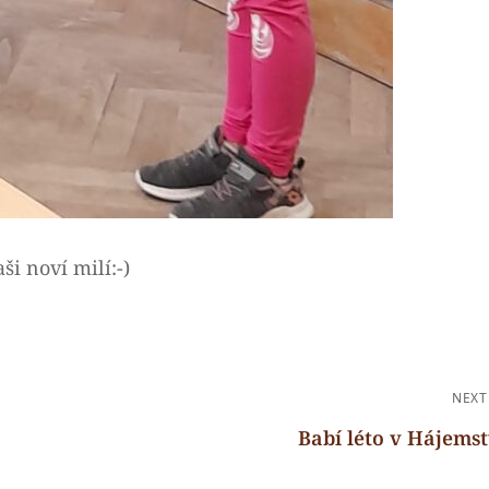
i noví milí:-)
NEXT
Babí léto v Hájemst
Next