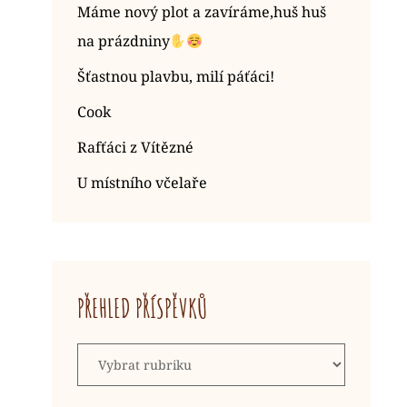
Máme nový plot a zavíráme,huš huš
na prázdniny
Šťastnou plavbu, milí páťáci!
Cook
Rafťáci z Vítězné
U místního včelaře
PŘEHLED PŘÍSPĚVKŮ
Přehled
příspěvků