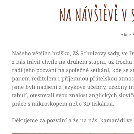
NA NÁVŠTĚVĚ V 
Categ
Akce 
Našeho většího brášku, ZŠ Schulzovy sady, ve 
z nás trávit chvíle na druhém stupni, už troch
rádi jeho pozvání na společné setkání, kde se 
panem ředitelem i příjemnou přátelskou atmo
jsme byli nadšeni z jazykové učebny, učebny info
tabulí, otestovali svou znalost anglických slov
práce s mikroskopem nebo 3D tiskárna.
Děkujeme za pozvání a že na nás, kamarádi ve m