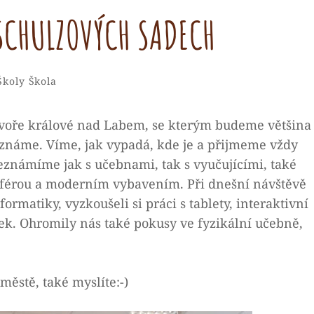
SCHULZOVÝCH SADECH
Admin
By
ories
Školy
Škola
Dvoře králové nad Labem, se kterým budeme většina
u známe. Víme, jak vypadá, kde je a přijmeme vždy
seznámíme jak s učebnami, tak s vyučujícími, také
sférou a moderním vybavením. Při dnešní návštěvě
rmatiky, vyzkoušeli si práci s tablety, interaktivní
íček. Ohromily nás také pokusy ve fyzikální učebně,
ěstě, také myslíte:-)