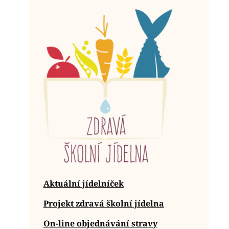
Aktuální jídelníček
Projekt zdravá školní jídelna
On-line objednávání stravy