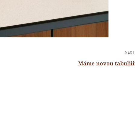
NEXT
Máme novou tabuliiii
Next
Post