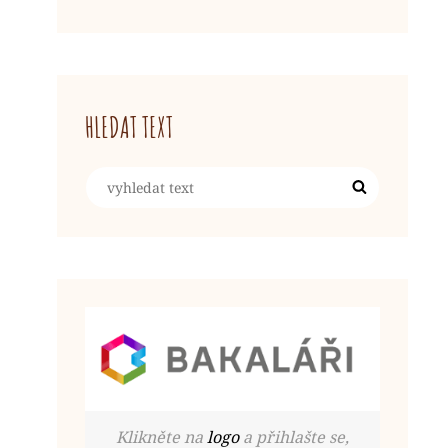
HLEDAT TEXT
Search
Search
for:
Klikněte na
logo
a přihlašte se,