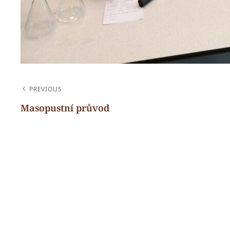
NAVIGACE
PREVIOUS
PRO
Masopustní průvod
Previous
PŘÍSPĚVEK
Post