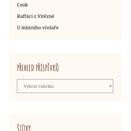
Cook
Rafťáci z Vítězné
U místního včelaře
PŘEHLED PŘÍSPĚVKŮ
Přehled
příspěvků
ŠTÍTKY