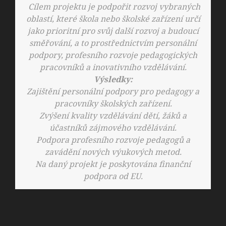
Cílem projektu je podpořit rozvoj vybraných
oblastí, které škola nebo školské zařízení určí
jako prioritní pro svůj další rozvoj a budoucí
směřování, a to prostřednictvím personální
podpory, profesního rozvoje pedagogických
pracovníků a inovativního vzdělávání.
Výsledky:
Zajištění personální podpory pro pedagogy a
pracovníky školských zařízení.
Zvýšení kvality vzdělávání dětí, žáků a
účastníků zájmového vzdělávání.
Podpora profesního rozvoje pedagogů a
zavádění nových výukových metod.
Na daný projekt je poskytována finanční
podpora od EU.