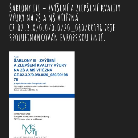
ŠABLONY III – ZVÝŠENÍ A ZLEPŠENÍ KVALITY
VÝUKY NA ZŠ A MŠ VÍTĚZNÁ
CZ.02.3.X/0.0/0.0/20_080/00198 76JE
SPOLUFINANCOVÁN EVROPSKOU UNIÍ.