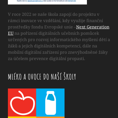
V roce 2022 se naše škola zapojí do projektu v
rámci inovace ve vzdělání, kdy využije finanční
prostředky fondu Evropské unie –
Next Generation
EU
na pořízení digitálních učebních pomůcek
určených pro rozvoj informatického myšlení dětí a
žáků a jejich digitálních kompetencí, dále na
mobilní digitální zařízení pro znevýhodněné žáky
za účelem prevence digitální propasti.
MLÉKO A OVOCE DO NAŠÍ ŠKOLY