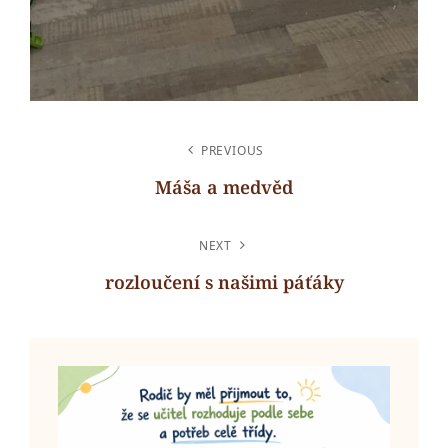
NAVIGACE
PREVIOUS
PRO
Máša a medvěd
PŘÍSPĚVEK
Previous
Post
NEXT
rozloučení s našimi páťáky
Next
Post