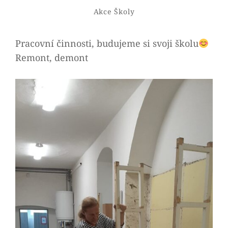
Admin
By
Categories
Akce Školy
Pracovní činnosti, budujeme si svoji školu
Remont, demont