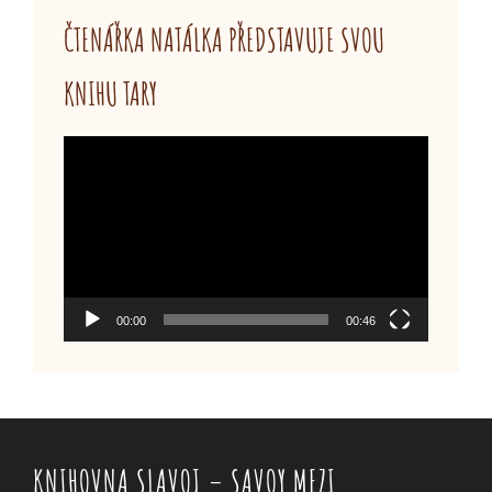
ČTENÁŘKA NATÁLKA PŘEDSTAVUJE SVOU
KNIHU TARY
Video
přehrávač
00:00
00:46
KNIHOVNA SLAVOJ – SAVOY MEZI