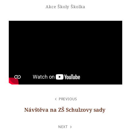
Admin
By
Categories
Akce Školy
Školka
NAVIGACE
PREVIOUS
PRO
Návštěva na ZŠ Schulzovy sady
PŘÍSPĚVEK
Previous
Post
NEXT