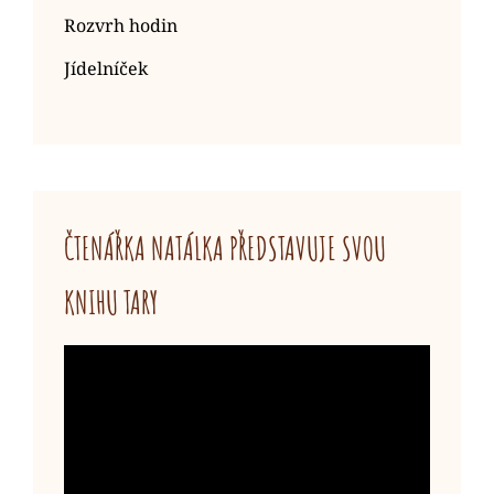
Rozvrh hodin
Jídelníček
ČTENÁŘKA NATÁLKA PŘEDSTAVUJE SVOU
KNIHU TARY
Video
přehrávač