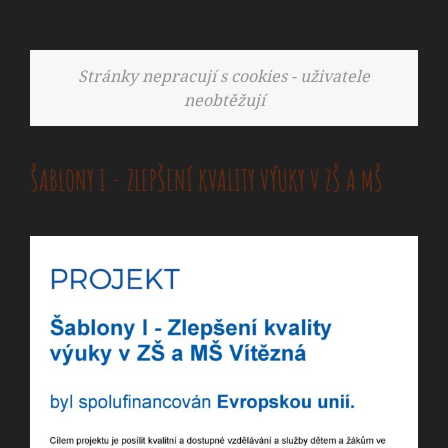
Stránky nepracují s cookies - uživatele
neobtěžují
ŠABLONY I - ZLEPŠENÍ KVALITY VÝUKY V ZŠ A MŠ