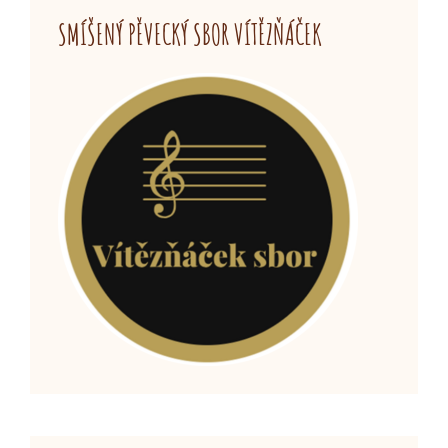
SMÍŠENÝ PĚVECKÝ SBOR VÍTĚZŇÁČEK