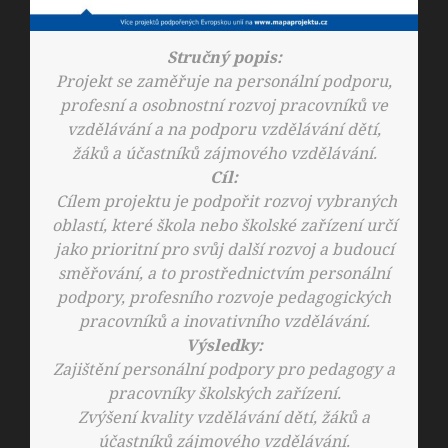
Stručný popis:
Projekt se zaměřuje na personální podporu,
profesní a osobnostní rozvoj pracovníků ve
vzdělávání a na podporu vzdělávání dětí,
žáků a účastníků zájmového vzdělávání.
Cíl:
Cílem projektu je podpořit rozvoj vybraných
oblastí, které škola nebo školské zařízení určí
jako prioritní pro svůj další rozvoj a budoucí
směřování, a to prostřednictvím personální
podpory, profesního rozvoje pedagogických
pracovníků a inovativního vzdělávání.
Výsledky:
Zajištění personální podpory pro pedagogy a
pracovníky školských zařízení.
Zvýšení kvality vzdělávání dětí, žáků a
účastníků zájmového vzdělávání.