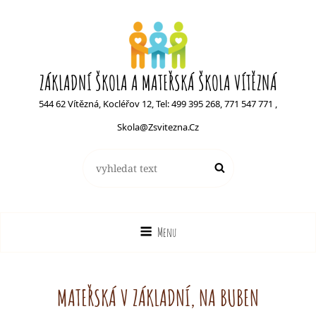
ZÁKLADNÍ ŠKOLA A MATEŘSKÁ ŠKOLA VÍTĚZNÁ
544 62 Vítězná, Kocléřov 12, Tel: 499 395 268, 771 547 771 ,
Skola@zsvitezna.cz
Search
Search
for:
Menu
MATEŘSKÁ V ZÁKLADNÍ, NA BUBEN