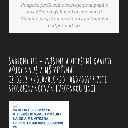
Podpora profesního rozvoje pedagogů a
zavádění nových výukových metod.
Na daný projekt je poskytována finanční
podpora od EU.
ŠABLONY III – ZVÝŠENÍ A ZLEPŠENÍ KVALITY
VÝUKY NA ZŠ A MŠ VÍTĚZNÁ
CZ.02.3.X/0.0/0.0/20_080/00198 76JE
SPOLUFINANCOVÁN EVROPSKOU UNIÍ.