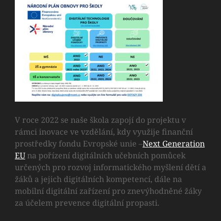
V roce 2022 se naše škola zapojí do projektu v
rámci inovace ve vzdělání, kdy využije finanční
prostředky fondu Evropské unie –
Next Generation
EU
na pořízení digitálních učebních pomůcek
určených pro rozvoj informatického myšlení dětí a
žáků a jejich digitálních kompetencí, dále na
mobilní digitální zařízení pro znevýhodněné žáky
za účelem prevence digitální propasti.