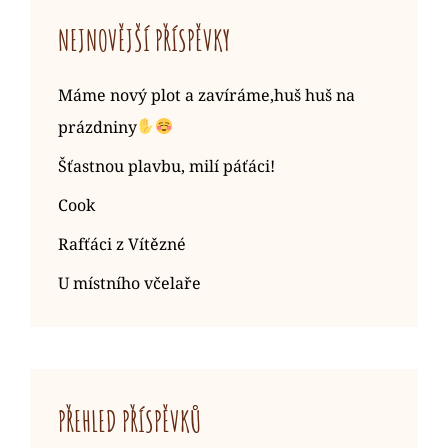
NEJNOVĚJŠÍ PŘÍSPĚVKY
Máme nový plot a zavíráme,huš huš na
prázdniny
Šťastnou plavbu, milí páťáci!
Cook
Rafťáci z Vítězné
U místního včelaře
PŘEHLED PŘÍSPĚVKŮ