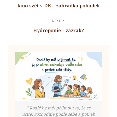
PRO
kino svět v DK – zahrádka pohádek
PŘÍSPĚVEK
Previous
Post
NEXT
Hydroponie – zázrak?
Next
Post
" Rodič by měl přijmout to, že se
učitel rozhoduje podle sebe a potřeb