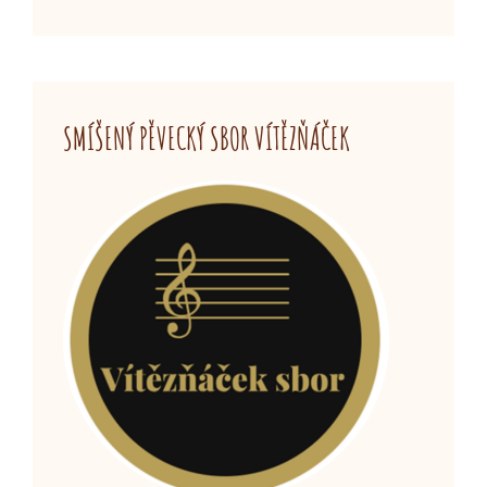
SMÍŠENÝ PĚVECKÝ SBOR VÍTĚZŇÁČEK