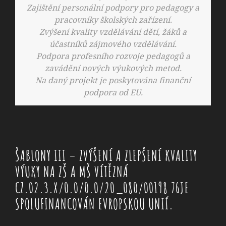
Zajištění personální podpory pro pedagogy a
pracovníky školských zařízení.
Zvýšení kvality vzdělávání dětí, žáků a
účastníků zájmového vzdělávání.
Podpora profesního rozvoje pedagogů a
zavádění nových výukových metod.
Na daný projekt je poskytována finanční
podpora od EU.
ŠABLONY III – ZVÝŠENÍ A ZLEPŠENÍ KVALITY
VÝUKY NA ZŠ A MŠ VÍTĚZNÁ
CZ.02.3.X/0.0/0.0/20_080/00198 76JE
SPOLUFINANCOVÁN EVROPSKOU UNIÍ.