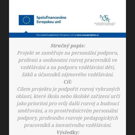
Stručný popis:
Projekt se zaměřuje na personální podporu,
profesní a osobnostní rozvoj pracovníků ve
vzdělávání a na podporu vzdělávání dětí,
žáků a účastníků zájmového vzdělávání.
Cíl:
Cílem projektu je podpořit rozvoj vybraných
oblastí, které škola nebo školské zařízení určí
jako prioritní pro svůj další rozvoj a budoucí
směřování, a to prostřednictvím personální
podpory, profesního rozvoje pedagogických
pracovníků a inovativního vzdělávání.
Výsledky: