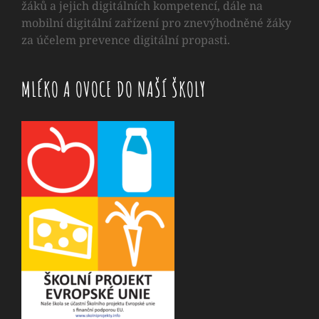
žáků a jejich digitálních kompetencí, dále na
mobilní digitální zařízení pro znevýhodněné žáky
za účelem prevence digitální propasti.
MLÉKO A OVOCE DO NAŠÍ ŠKOLY