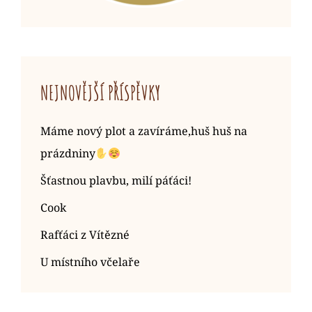
NEJNOVĚJŠÍ PŘÍSPĚVKY
Máme nový plot a zavíráme,huš huš na
prázdniny
Šťastnou plavbu, milí páťáci!
Cook
Rafťáci z Vítězné
U místního včelaře