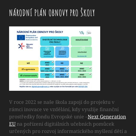
NÁRODNÍ PLÁN OBNOVY PRO ŠKOLY
V roce 2022 se naše škola zapojí do projektu v
rámci inovace ve vzdělání, kdy využije finanční
prostředky fondu Evropské unie –
Next Generation
EU
na pořízení digitálních učebních pomůcek
určených pro rozvoj informatického myšlení dětí a