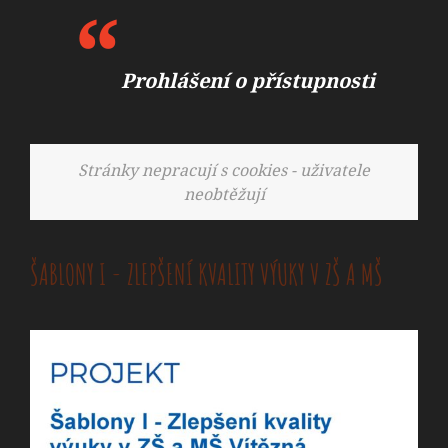
Prohlášení o přístupnosti
Stránky nepracují s cookies - uživatele
neobtěžují
ŠABLONY I - ZLEPŠENÍ KVALITY VÝUKY V ZŠ A MŠ