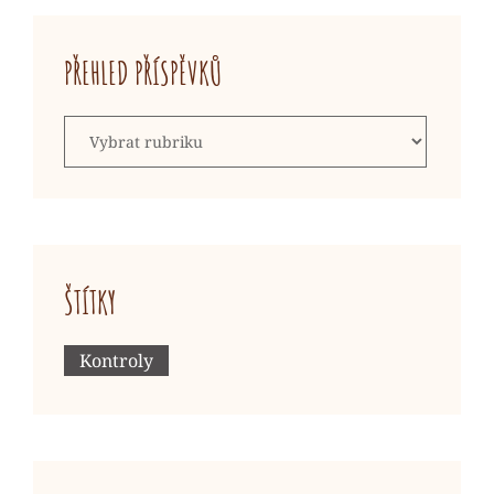
PŘEHLED PŘÍSPĚVKŮ
Přehled
příspěvků
ŠTÍTKY
Kontroly