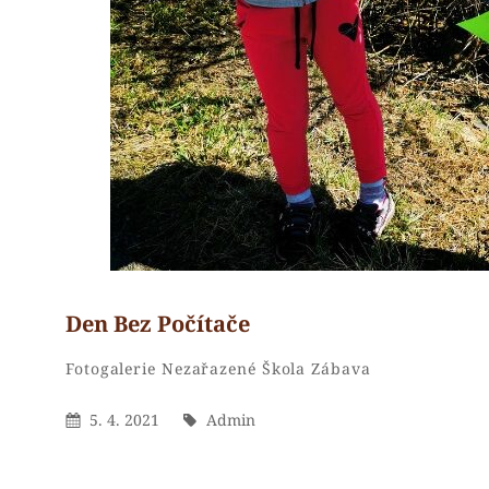
Den Bez Počítače
Admin
By
Categories
Fotogalerie
Nezařazené
Škola
Zábava
Posted
By
5. 4. 2021
Admin
On