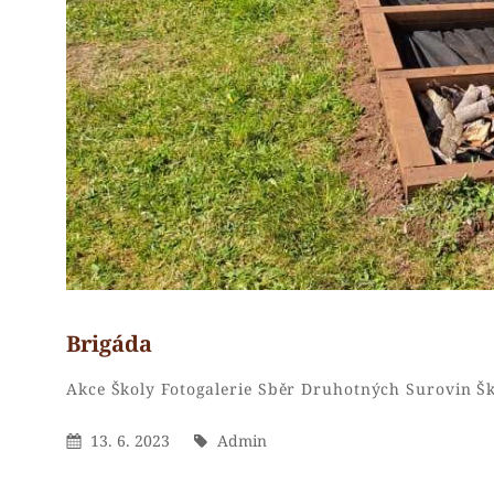
Brigáda
Categories
Akce Školy
Fotogalerie
Sběr Druhotných Surovin
Š
Posted
By
13. 6. 2023
Admin
On