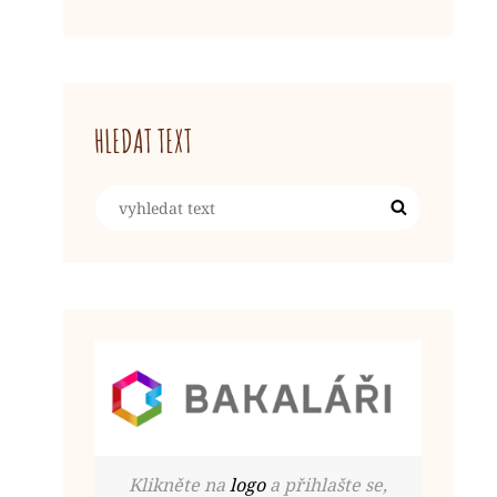
HLEDAT TEXT
Search
Search
for:
Klikněte na
logo
a přihlašte se,