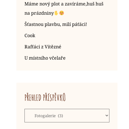
Máme nový plot a zavíráme,huš huš
na prázdniny
Šťastnou plavbu, milí páťáci!
Cook
Rafťáci z Vítězné
U místního včelaře
PŘEHLED PŘÍSPĚVKŮ
Přehled
příspěvků