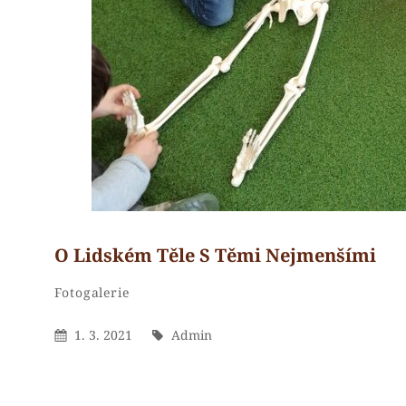
O Lidském Těle S Těmi Nejmenšími
Admin
By
Categories
Fotogalerie
Posted
By
1. 3. 2021
Admin
On