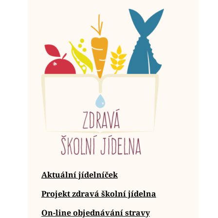
Aktuální jídelníček
Projekt zdravá školní jídelna
On-line objednávání stravy