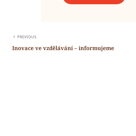
NAVIGACE
PREVIOUS
PRO
Inovace ve vzdělávání – informujeme
Previous
PŘÍSPĚVEK
Post