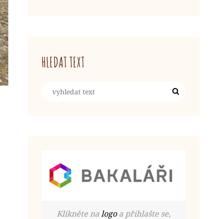
HLEDAT TEXT
Search
Search
for:
Klikněte na
logo
a přihlašte se,