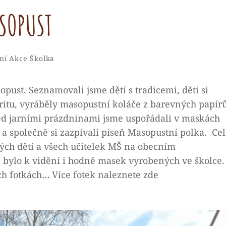
SOPUST
Skolka
By
s
Leave
ní Akce
Školka
a
comment
pust. Seznamovali jsme děti s tradicemi, děti si
on
ritu, vyráběly masopustní koláče z barevných papírů
MASOPUST
 Před jarními prázdninami jsme uspořádali v maskách
 a společně si zazpívali píseň Masopustní polka. Ce
rých dětí a všech učitelek MŠ na obecním
 bylo k vidění i hodně masek vyrobených ve školce.
ých fotkách… Více fotek naleznete zde