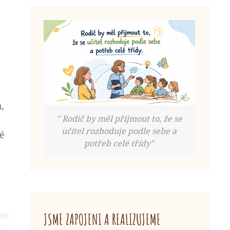
,
" Rodič by měl přijmout to, že se
učitel rozhoduje podle sebe a
lé
potřeb celé třídy"
JSME ZAPOJENI A REALIZUJEME