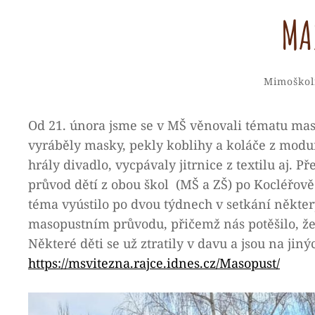
MA
Categorie
Mimoškol
Od 21. února jsme se v MŠ věnovali tématu maso
vyráběly masky, pekly koblihy a koláče z modu
hrály divadlo, vycpávaly jitrnice z textilu aj.
průvod dětí z obou škol (MŠ a ZŠ) po Kocléřově
téma vyústilo po dvou týdnech v setkání někte
masopustním průvodu, přičemž nás potěšilo, že
Některé děti se už ztratily v davu a jsou na jin
https://msvitezna.rajce.idnes.cz/Masopust/