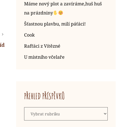
Máme nový plot a zavíráme,huš huš
na prázdniny
Šťastnou plavbu, milí páťáci!
Cook
íd
Rafťáci z Vítězné
U místního včelaře
PŘEHLED PŘÍSPĚVKŮ
Přehled
příspěvků