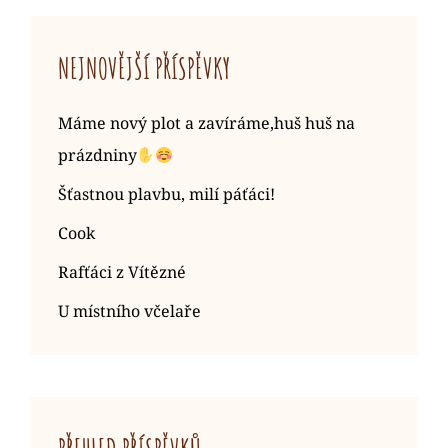
NEJNOVĚJŠÍ PŘÍSPĚVKY
Máme nový plot a zavíráme,huš huš na
prázdniny
Šťastnou plavbu, milí páťáci!
Cook
Rafťáci z Vítězné
U místního včelaře