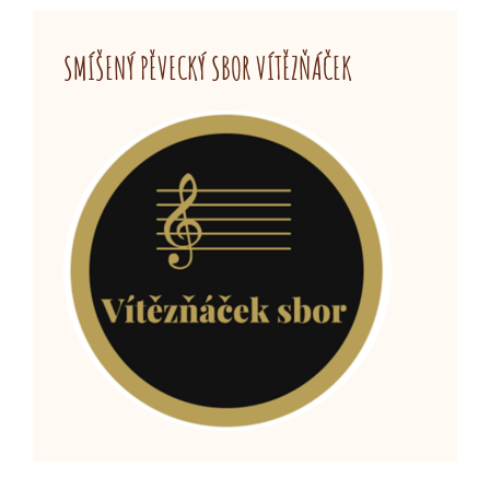
SMÍŠENÝ PĚVECKÝ SBOR VÍTĚZŇÁČEK