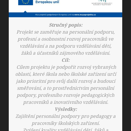
Stručný popis:
Projekt se zaměřuje na personální podporu,
profesní a osobnostní rozvoj pracovníků ve
vzdělávání a na podporu vzdělávání dětí,
žáků a účastníků zájmového vzdělávání.
Cíl:
Cílem projektu je podpořit rozvoj vybraných
oblastí, které škola nebo školské zařízení určí
jako prioritní pro svůj další rozvoj a budoucí
směřování, a to prostřednictvím personální
podpory, profesního rozvoje pedagogických
pracovníků a inovativního vzdělávání.
Výsledky:
Zajištění personální podpory pro pedagogy a
pracovníky školských zařízení.
Zvýšení kvality vzdělávání dětí, žáků a