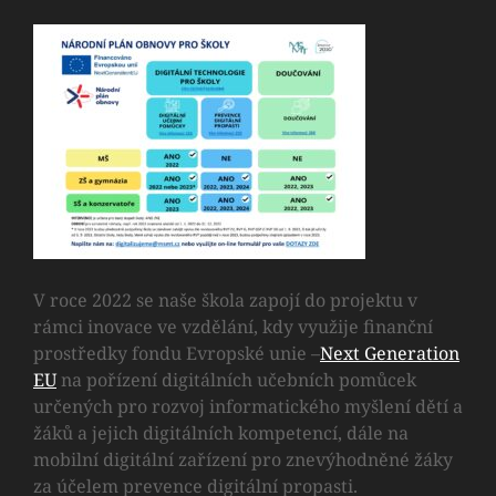
V roce 2022 se naše škola zapojí do projektu v
rámci inovace ve vzdělání, kdy využije finanční
prostředky fondu Evropské unie –
Next Generation
EU
na pořízení digitálních učebních pomůcek
určených pro rozvoj informatického myšlení dětí a
žáků a jejich digitálních kompetencí, dále na
mobilní digitální zařízení pro znevýhodněné žáky
za účelem prevence digitální propasti.