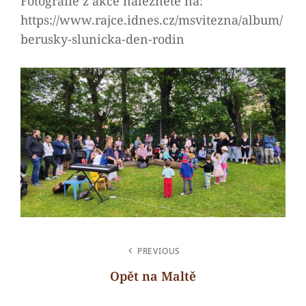
Fotografie z akce naleznete na:
https://www.rajce.idnes.cz/msvitezna/album/
berusky-slunicka-den-rodin
NAVIGACE
PREVIOUS
PRO
Opět na Maltě
PŘÍSPĚVEK
Previous