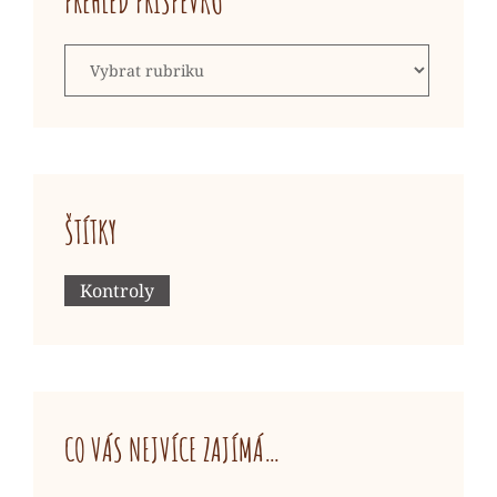
PŘEHLED PŘÍSPĚVKŮ
Přehled
příspěvků
ŠTÍTKY
Kontroly
CO VÁS NEJVÍCE ZAJÍMÁ…