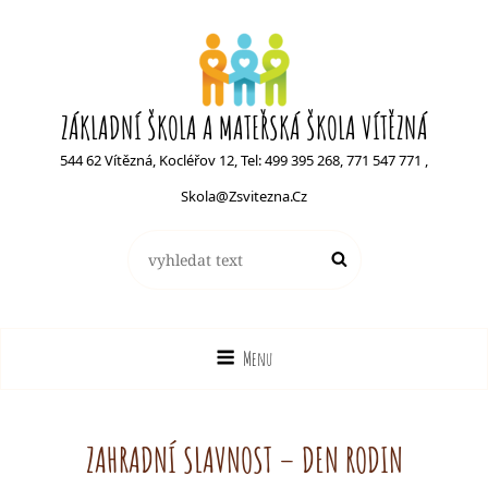
ZÁKLADNÍ ŠKOLA A MATEŘSKÁ ŠKOLA VÍTĚZNÁ
544 62 Vítězná, Kocléřov 12, Tel: 499 395 268, 771 547 771 ,
Skola@zsvitezna.cz
Search
Search
for:
Menu
ZAHRADNÍ SLAVNOST – DEN RODIN