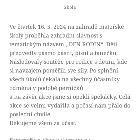
Skolka
By
Categories
Škola
Ve čtvrtek 16. 5. 2024 na zahradě mateřské
školy proběhla zahradní slavnost s
tematickým názvem ,,DEN RODIN“. Děti
předvedly pásmo básní, písní a tanečku.
Následovaly soutěže pro rodiče s dětmi, kde
si navzájem poměřili své síly. Po splnění
všech úkolů čekala na všechny účastníky
odměna v podobě perníčků
a na závěr akce jsme si opekli špekáčky. Celá
akce se velmi vydařila a počasí nám přálo do
poslední chvíle.
Děkujeme všem za účast.