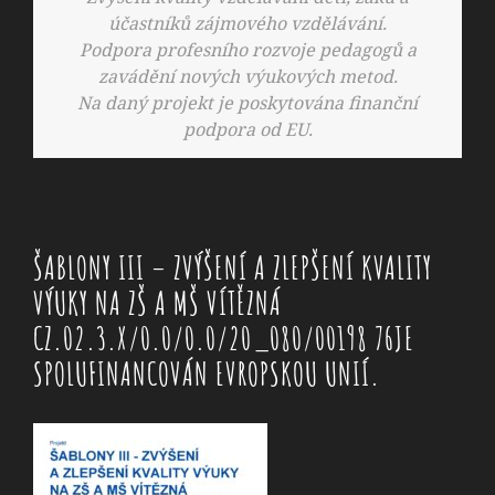
účastníků zájmového vzdělávání.
Podpora profesního rozvoje pedagogů a
zavádění nových výukových metod.
Na daný projekt je poskytována finanční
podpora od EU.
ŠABLONY III – ZVÝŠENÍ A ZLEPŠENÍ KVALITY
VÝUKY NA ZŠ A MŠ VÍTĚZNÁ
CZ.02.3.X/0.0/0.0/20_080/00198 76JE
SPOLUFINANCOVÁN EVROPSKOU UNIÍ.